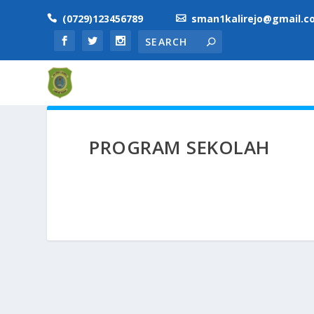
(0729)123456789
sman1kalirejo@gmail.c


PROGRAM SEKOLAH