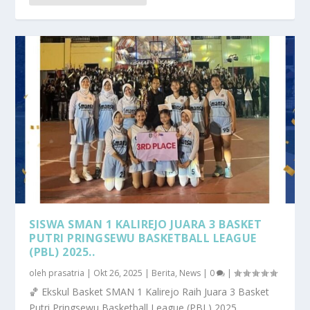
SISWA SMAN 1 KALIREJO JUARA 3 BASKET
PUTRI PRINGSEWU BASKETBALL LEAGUE
(PBL) 2025..
oleh
prasatria
|
Okt 26, 2025
|
Berita
,
News
|
0
|
🏀 Ekskul Basket SMAN 1 Kalirejo Raih Juara 3 Basket
Putri Pringsewu Basketball League (PBL) 2025...