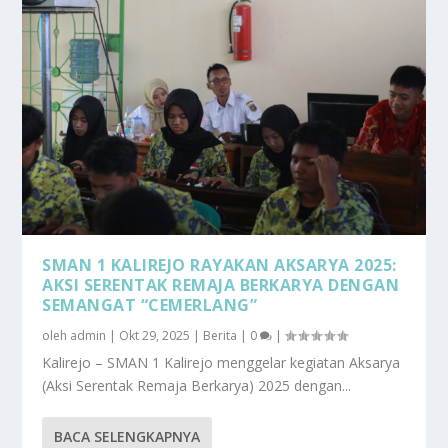
SMAN 1 KALIREJO RAYAKAN AKSARYA 2025:
AKSI SERENTAK REMAJA BERKARYA DENGAN
SEMANGAT “CEMERLANG”
oleh
admin
|
Okt 29, 2025
|
Berita
|
0
|
Kalirejo – SMAN 1 Kalirejo menggelar kegiatan Aksarya
(Aksi Serentak Remaja Berkarya) 2025 dengan...
BACA SELENGKAPNYA