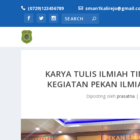
(0729)123456789
sman1kalirejo@gmail.c


KARYA TULIS ILMIAH 
KEGIATAN PEKAN ILMIA
Diposting oleh
prasatria
|